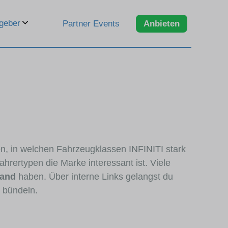
geber
Partner Events
Anbieten
en, in welchen Fahrzeugklassen INFINITI stark
hrertypen die Marke interessant ist. Viele
tand
haben. Über interne Links gelangst du
r bündeln.