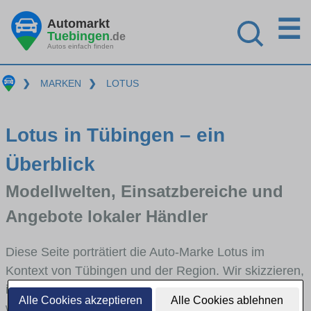
☰
Automarkt
Tuebingen
.de
Autos einfach finden
❯
MARKEN
❯
LOTUS
Lotus in Tübingen – ein
Überblick
Modellwelten, Einsatzbereiche und
Angebote lokaler Händler
Diese Seite porträtiert die Auto-Marke Lotus im
Kontext von Tübingen und der Region. Wir skizzieren,
in welchen Fahrzeugklassen Lotus stark vertreten ist,
Alle Cookies akzeptieren
Alle Cookies ablehnen
welche Modellreihen häufig im Stadt- und