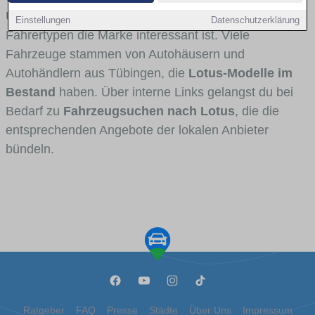
Umlandverkehr zu sehen sind und für welche
Einstellungen
Datenschutzerklärung
Fahrertypen die Marke interessant ist. Viele
Fahrzeuge stammen von Autohäusern und
Autohändlern aus Tübingen, die
Lotus-Modelle im
Bestand
haben. Über interne Links gelangst du bei
Bedarf zu
Fahrzeugsuchen nach Lotus
, die die
entsprechenden Angebote der lokalen Anbieter
bündeln.
Ratgeber
FAQ
Presse
Städte
Über Uns
Impressum