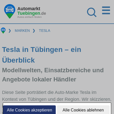
☰
Automarkt
Tuebingen
.de
Autos einfach finden
❯
MARKEN
❯
TESLA
Tesla in Tübingen – ein
Überblick
Modellwelten, Einsatzbereiche und
Angebote lokaler Händler
Diese Seite porträtiert die Auto-Marke Tesla im
Kontext von Tübingen und der Region. Wir skizzieren,
in welchen Fahrzeugklassen Tesla stark vertreten ist,
Alle Cookies akzeptieren
Alle Cookies ablehnen
welche Modellreihen häufig im Stadt- und