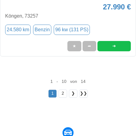
27.990 €
Köngen, 73257
24.580 km
Benzin
96 kw (131 PS)
➜
★
➦
1 - 10 von 14
1
2
❯
❯❯