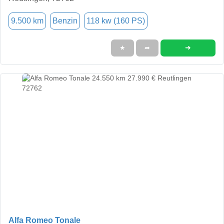
9.500 km
Benzin
118 kw (160 PS)
➜
★
➦
Alfa Romeo Tonale