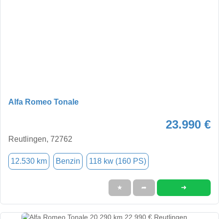
Alfa Romeo Tonale
23.990 €
Reutlingen, 72762
12.530 km
Benzin
118 kw (160 PS)
➜
★
➦