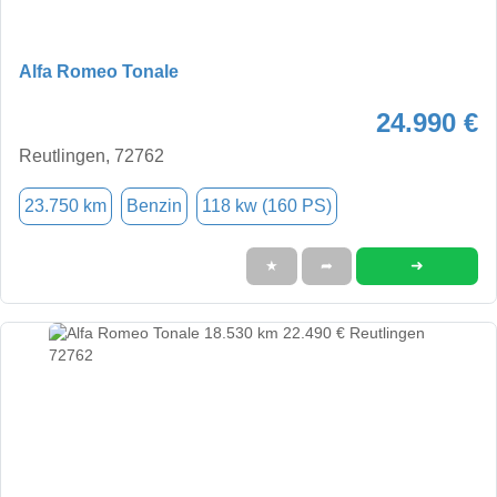
Alfa Romeo Tonale
24.990 €
Reutlingen, 72762
23.750 km
Benzin
118 kw (160 PS)
➜
★
➦