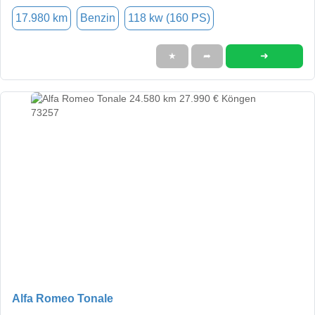
17.980 km
Benzin
118 kw (160 PS)
➜
★
➦
Alfa Romeo Tonale