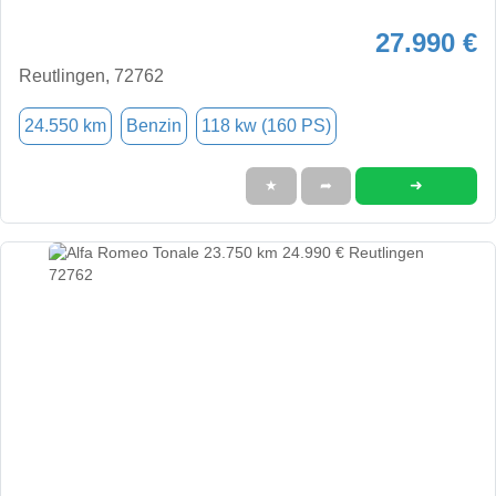
27.990 €
Reutlingen, 72762
24.550 km
Benzin
118 kw (160 PS)
➜
★
➦