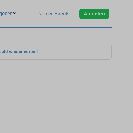
geber
Partner Events
Anbieten
bald wieder vorbei!