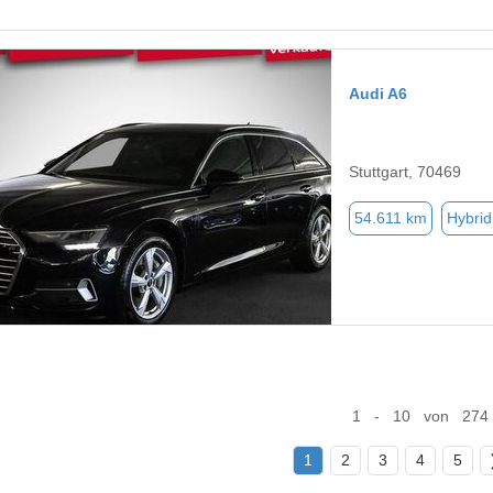
Audi A6
Stuttgart, 70469
54.611 km
Hybrid
1 - 10 von 274
1
2
3
4
5