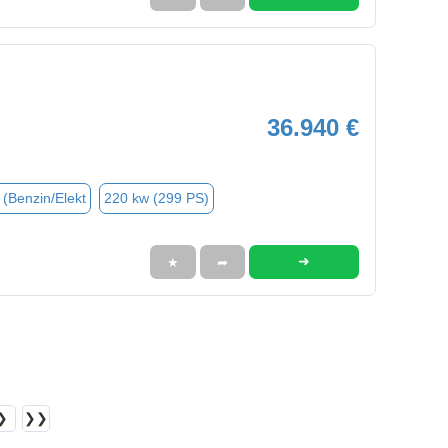
36.940 €
 (Benzin/Elekt
220 kw (299 PS)
➜
★
➦
❯
❯❯