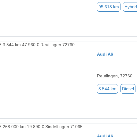
95.618 km
Hybrid
Audi A6
Reutlingen, 72760
3.544 km
Diesel
Audi A6