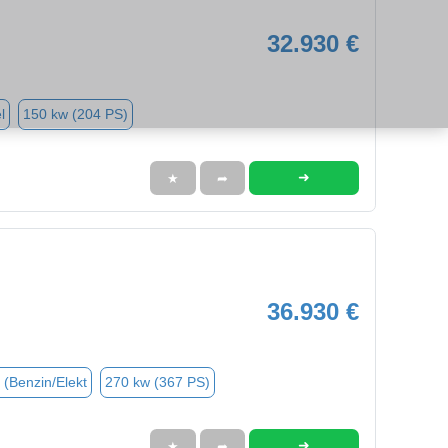
32.930 €
l
150 kw (204 PS)
➜
★
➦
36.930 €
 (Benzin/Elekt
270 kw (367 PS)
➜
★
➦