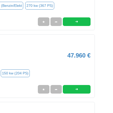
 (Benzin/Elekt
270 kw (367 PS)
➜
★
➦
47.960 €
150 kw (204 PS)
➜
★
➦