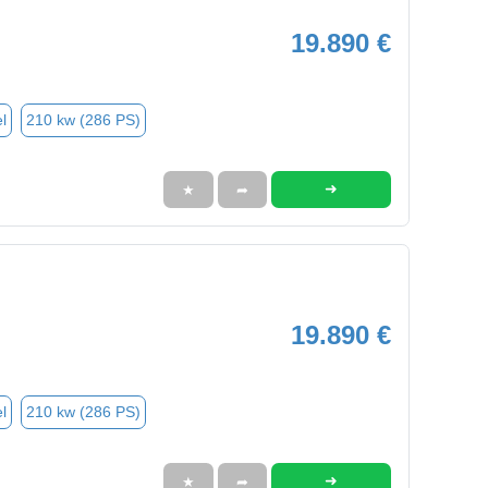
19.890 €
l
210 kw (286 PS)
➜
★
➦
19.890 €
l
210 kw (286 PS)
➜
★
➦