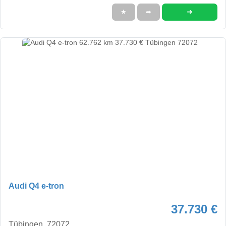
➜
★
➦
Audi Q4 e-tron
37.730 €
Tübingen, 72072