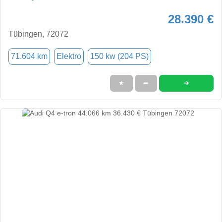
28.390 €
Tübingen, 72072
71.604 km
Elektro
150 kw (204 PS)
➜
★
➦