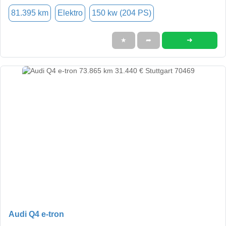
81.395 km
Elektro
150 kw (204 PS)
➜
★
➦
Audi Q4 e-tron