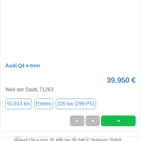
Audi Q4 e-tron
39.950 €
Weil der Stadt, 71263
50.814 km
Elektro
220 kw (299 PS)
➜
★
➦