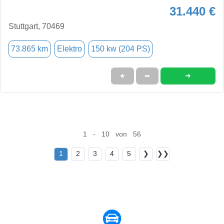
31.440 €
Stuttgart, 70469
73.865 km
Elektro
150 kw (204 PS)
➜
★
➦
1 - 10 von 56
1
2
3
4
5
❯
❯❯