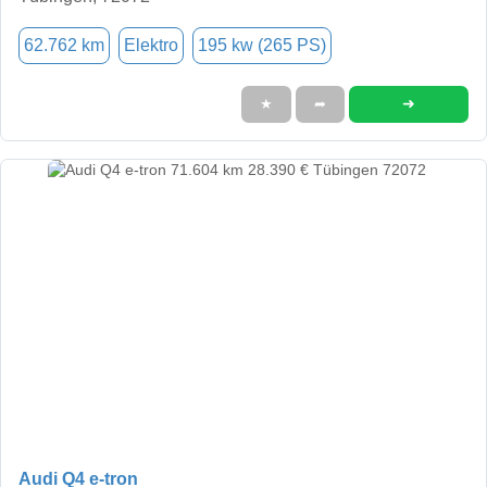
62.762 km
Elektro
195 kw (265 PS)
➜
★
➦
Audi Q4 e-tron