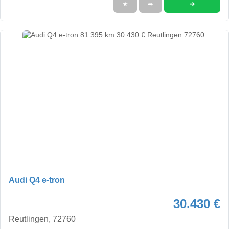
➜
★
➦
Audi Q4 e-tron
30.430 €
Reutlingen, 72760