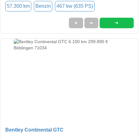
57.300 km
Benzin
467 kw (635 PS)
➜
★
➦
Bentley Continental GTC