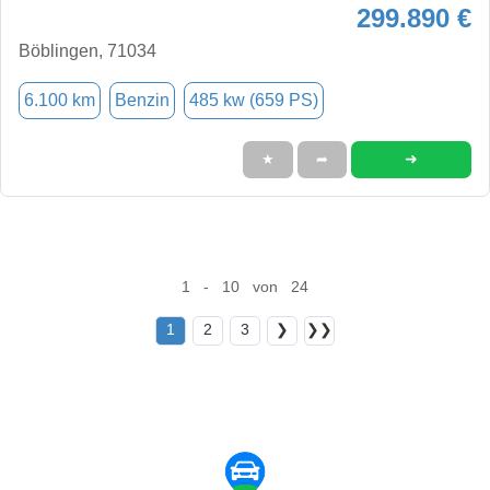
299.890 €
Böblingen, 71034
6.100 km
Benzin
485 kw (659 PS)
➜
★
➦
1 - 10 von 24
1
2
3
❯
❯❯