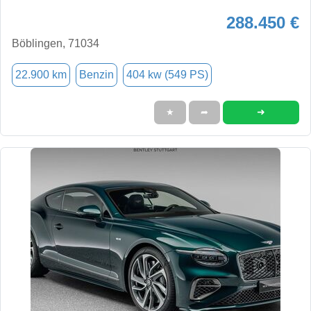
288.450 €
Böblingen, 71034
22.900 km
Benzin
404 kw (549 PS)
➜
★
➦