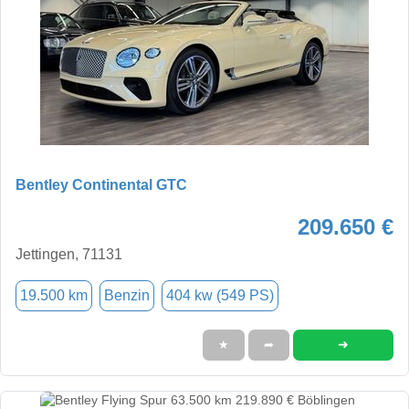
Bentley Continental GTC
209.650 €
Jettingen, 71131
19.500 km
Benzin
404 kw (549 PS)
➜
★
➦