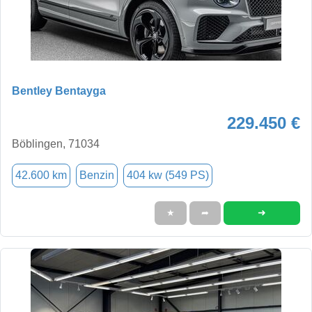
Bentley Bentayga
229.450 €
Böblingen, 71034
42.600 km
Benzin
404 kw (549 PS)
➜
★
➦