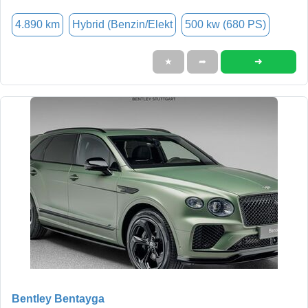
4.890 km
Hybrid (Benzin/Elekt
500 kw (680 PS)
➜
★
➦
Bentley Bentayga