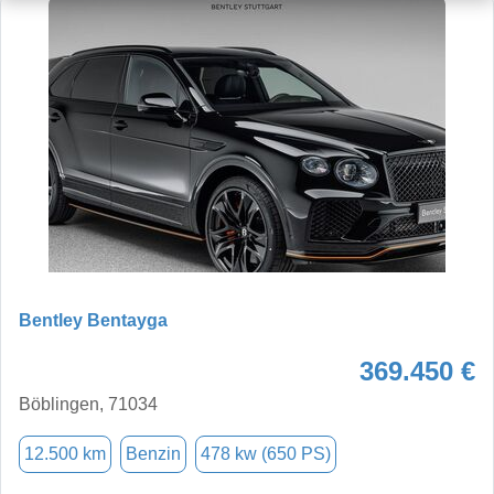
Bentley Bentayga
369.450 €
Böblingen, 71034
12.500 km
Benzin
478 kw (650 PS)