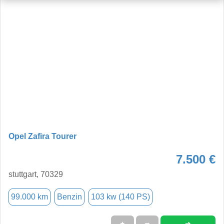
Opel Zafira Tourer
7.500 €
stuttgart, 70329
99.000 km
Benzin
103 kw (140 PS)
➜
★
➦