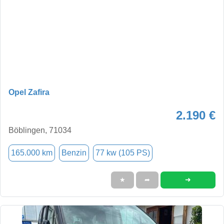
Opel Zafira
2.190 €
Böblingen, 71034
165.000 km
Benzin
77 kw (105 PS)
➜
★
➦