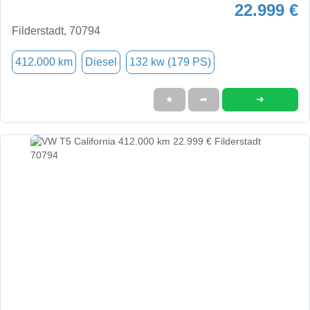
22.999 €
Filderstadt, 70794
412.000 km
Diesel
132 kw (179 PS)
➜
★
➦