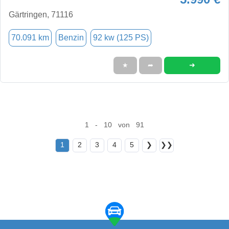
Gärtringen, 71116
70.091 km
Benzin
92 kw (125 PS)
➜
★
➦
1 - 10 von 91
1
2
3
4
5
❯
❯❯