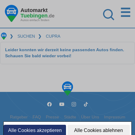
☰
Automarkt
Tuebingen
.de
Autos einfach finden
❯
SUCHEN
❯
CUPRA
Leider konnten wir derzeit keine passenden Autos finden.
Schauen Sie bald wieder vorbei!
Ratgeber
FAQ
Presse
Städte
Über Uns
Impressum
Datenschutz
Cookies
Alle Cookies akzeptieren
Alle Cookies ablehnen