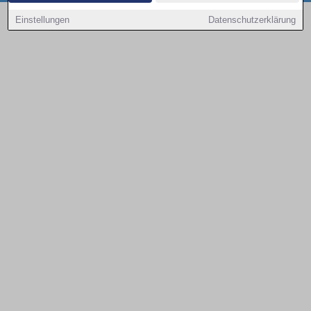
Copyright © 2000 - 2026 | 1A Infosysteme GmbH | Content by: 1a-sites-autos
Einstellungen
Datenschutzerklärung
08.08.2026