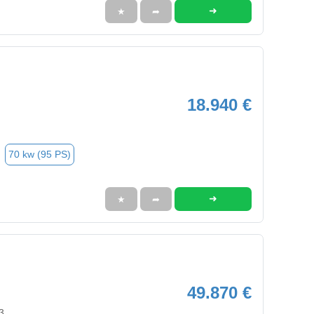
➜
★
➦
18.940 €
70 kw (95 PS)
➜
★
➦
49.870 €
3