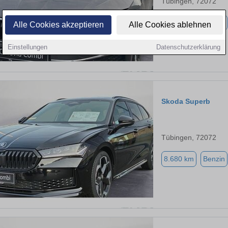
Tübingen, 72072
2.500 km
Benzin
Alle Cookies akzeptieren
Alle Cookies ablehnen
Einstellungen
Datenschutzerklärung
Skoda Superb
Tübingen, 72072
8.680 km
Benzin