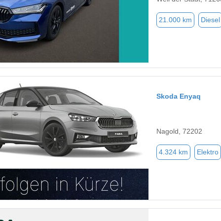
21.000 km
Diesel
Skoda Enyaq
Nagold, 72202
4.324 km
Elektro