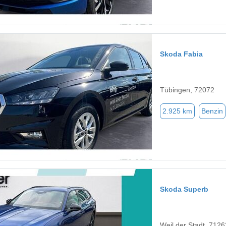
Skoda Fabia
Tübingen, 72072
2.925 km
Benzin
Skoda Superb
Weil der Stadt, 7126