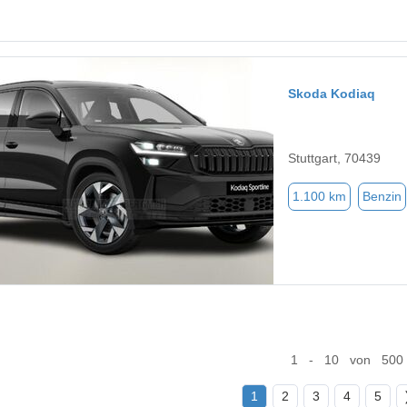
Skoda Kodiaq
Stuttgart, 70439
1.100 km
Benzin
1 - 10 von 500
1
2
3
4
5