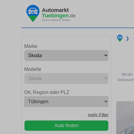
Automarkt
Tuebingen
.de
Autos einfach finden
❯
Marke
Modelle
Mit der
Gebraucht
Ort, Region oder PLZ
mehr Filter
Auto finden