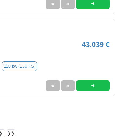
➜
★
➦
43.039 €
110 kw (150 PS)
➜
★
➦
❯
❯❯