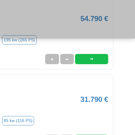
54.790 €
195 kw (265 PS)
➜
★
➦
31.790 €
85 kw (116 PS)