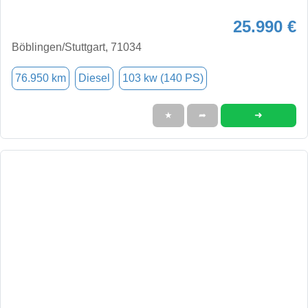
25.990 €
Böblingen/Stuttgart, 71034
76.950 km
Diesel
103 kw (140 PS)
➜
★
➦