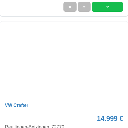
➜
★
➦
VW Crafter
14.999 €
Reutlingen-Betzingen, 72770