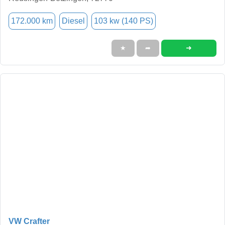
172.000 km
Diesel
103 kw (140 PS)
➜
★
➦
VW Crafter