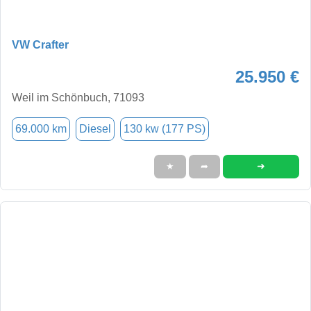
VW Crafter
25.950 €
Weil im Schönbuch, 71093
69.000 km
Diesel
130 kw (177 PS)
➜
★
➦