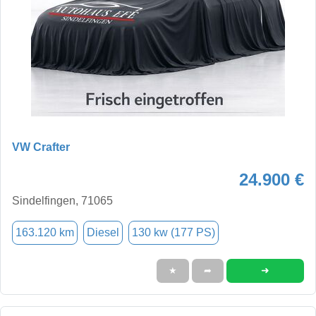
VW Crafter
24.900 €
Sindelfingen, 71065
163.120 km
Diesel
130 kw (177 PS)
➜
★
➦