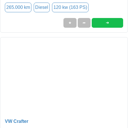
265.000 km
Diesel
120 kw (163 PS)
➜
★
➦
VW Crafter