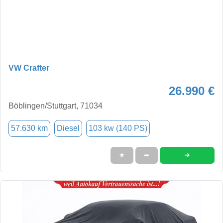
VW Crafter
26.990 €
Böblingen/Stuttgart, 71034
57.630 km
Diesel
103 kw (140 PS)
➜
★
➦