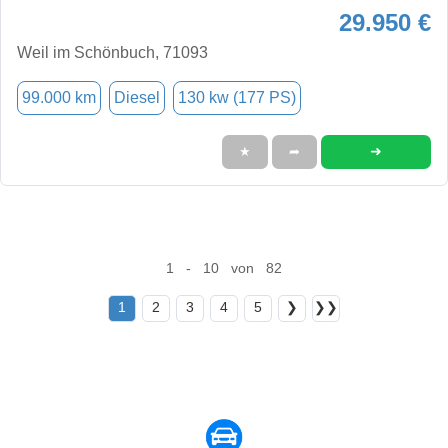
29.950 €
Weil im Schönbuch, 71093
99.000 km
Diesel
130 kw (177 PS)
➜
★
➦
1 - 10 von 82
1
2
3
4
5
❯
❯❯