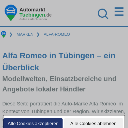
☰
Automarkt
Tuebingen
.de
Autos einfach finden
❯
MARKEN
❯
ALFA-ROMEO
Alfa Romeo in Tübingen – ein
Überblick
Modellwelten, Einsatzbereiche und
Angebote lokaler Händler
Diese Seite porträtiert die Auto-Marke Alfa Romeo im
Kontext von Tübingen und der Region. Wir skizzieren,
in welchen Fahrzeugklassen Alfa Romeo stark
Alle Cookies akzeptieren
Alle Cookies ablehnen
vertreten ist, welche Modellreihen häufig im Stadt-