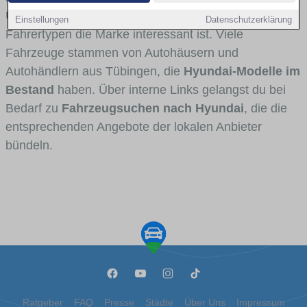
Umlandverkehr zu sehen sind und für welche
Einstellungen
Datenschutzerklärung
Fahrertypen die Marke interessant ist. Viele
Fahrzeuge stammen von Autohäusern und
Autohändlern aus Tübingen, die
Hyundai-Modelle im
Bestand
haben. Über interne Links gelangst du bei
Bedarf zu
Fahrzeugsuchen nach Hyundai
, die die
entsprechenden Angebote der lokalen Anbieter
bündeln.
Ratgeber
FAQ
Presse
Städte
Über Uns
Impressum