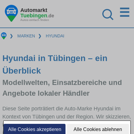
☰
Automarkt
Tuebingen
.de
Autos einfach finden
❯
MARKEN
❯
HYUNDAI
Hyundai in Tübingen – ein
Überblick
Modellwelten, Einsatzbereiche und
Angebote lokaler Händler
Diese Seite porträtiert die Auto-Marke Hyundai im
Kontext von Tübingen und der Region. Wir skizzieren,
in welchen Fahrzeugklassen Hyundai stark vertreten
Alle Cookies akzeptieren
Alle Cookies ablehnen
ist, welche Modellreihen häufig im Stadt- und