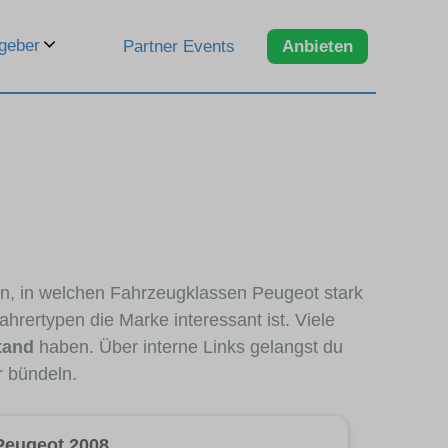
geber
Partner Events
Anbieten
ren, in welchen Fahrzeugklassen Peugeot stark
hrertypen die Marke interessant ist. Viele
tand
haben. Über interne Links gelangst du
r bündeln.
Peugeot 2008