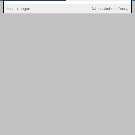
Copyright © 2000 - 2026 | 1A Infosysteme GmbH | Content by: 1a-sites-autos
Einstellungen
Datenschutzerklärung
08.08.2026