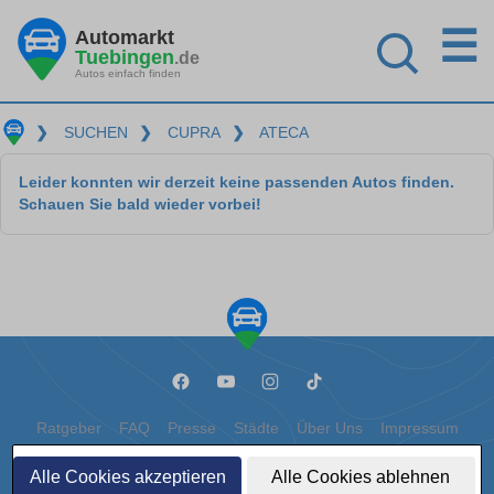
☰
Automarkt
Tuebingen
.de
Autos einfach finden
❯
SUCHEN
❯
CUPRA
❯
ATECA
Leider konnten wir derzeit keine passenden Autos finden.
Schauen Sie bald wieder vorbei!
Ratgeber
FAQ
Presse
Städte
Über Uns
Impressum
Datenschutz
Cookies
Alle Cookies akzeptieren
Alle Cookies ablehnen