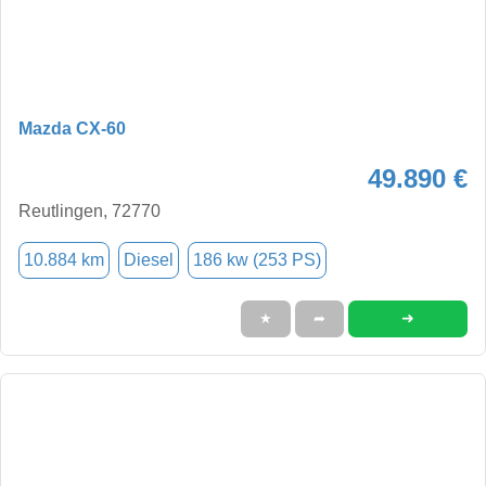
Mazda CX-60
49.890 €
Reutlingen, 72770
10.884 km
Diesel
186 kw (253 PS)
➜
★
➦