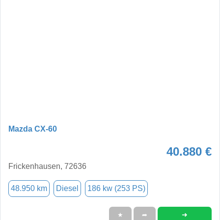
Mazda CX-60
40.880 €
Frickenhausen, 72636
48.950 km
Diesel
186 kw (253 PS)
➜
★
➦