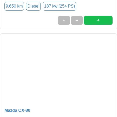
9.650 km
Diesel
187 kw (254 PS)
➜
★
➦
Mazda CX-80