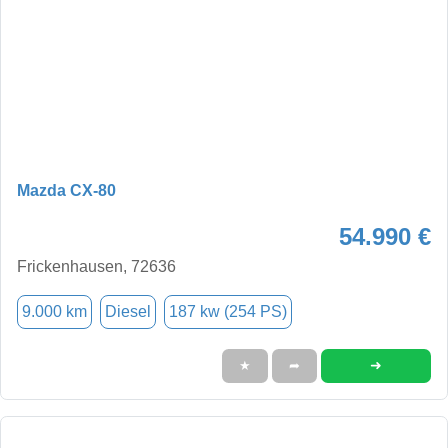
Mazda CX-80
54.990 €
Frickenhausen, 72636
9.000 km
Diesel
187 kw (254 PS)
➜
★
➦