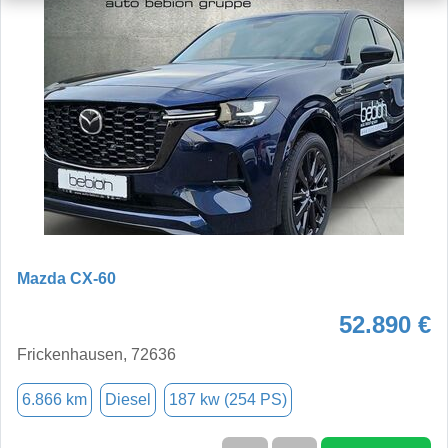
Mazda CX-60
52.890 €
Frickenhausen, 72636
6.866 km
Diesel
187 kw (254 PS)