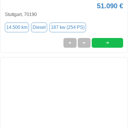
51.090 €
Stuttgart, 70190
14.500 km
Diesel
187 kw (254 PS)
➜
★
➦