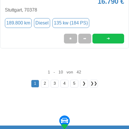
16.790 €
Stuttgart, 70378
189.800 km
Diesel
135 kw (184 PS)
➜
★
➦
1 - 10 von 42
1
2
3
4
5
❯
❯❯