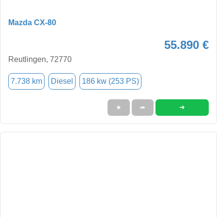
Mazda CX-80
55.890 €
Reutlingen, 72770
7.738 km
Diesel
186 kw (253 PS)
➜
★
➦