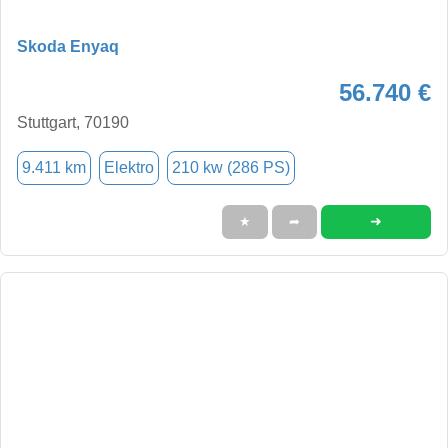
Skoda Enyaq
56.740 €
Stuttgart, 70190
9.411 km
Elektro
210 kw (286 PS)
➜
★
➦