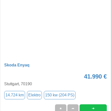
Skoda Enyaq
41.990 €
Stuttgart, 70190
14.724 km
Elektro
150 kw (204 PS)
➜
★
➦