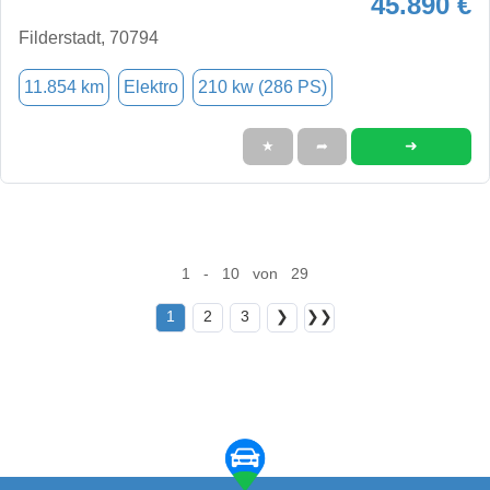
45.890 €
Filderstadt, 70794
11.854 km
Elektro
210 kw (286 PS)
➜
★
➦
1 - 10 von 29
1
2
3
❯
❯❯