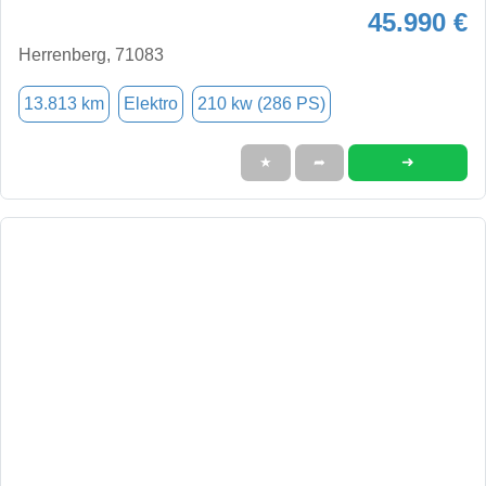
45.990 €
Herrenberg, 71083
13.813 km
Elektro
210 kw (286 PS)
➜
★
➦