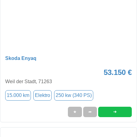
Skoda Enyaq
53.150 €
Weil der Stadt, 71263
15.000 km
Elektro
250 kw (340 PS)
➜
★
➦