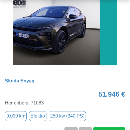
Skoda Enyaq
51.946 €
Herrenberg, 71083
9.000 km
Elektro
250 kw (340 PS)