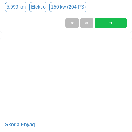
5.999 km
Elektro
150 kw (204 PS)
➜
★
➦
Skoda Enyaq