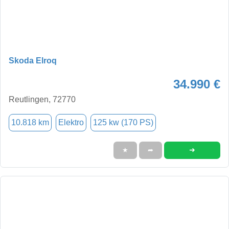
Skoda Elroq
34.990 €
Reutlingen, 72770
10.818 km
Elektro
125 kw (170 PS)
➜
★
➦