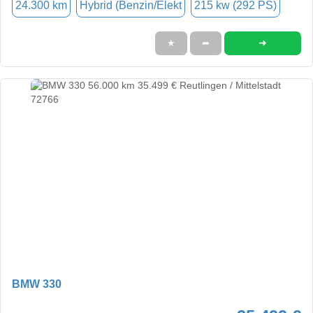
24.300 km
Hybrid (Benzin/Elekt
215 kw (292 PS)
➜
★
➦
BMW 330