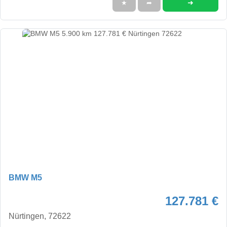
➜
★
➦
BMW M5
127.781 €
Nürtingen, 72622