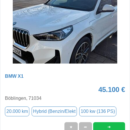
BMW X1
45.100 €
Böblingen, 71034
20.000 km
Hybrid (Benzin/Elekt
100 kw (136 PS)
➜
★
➦