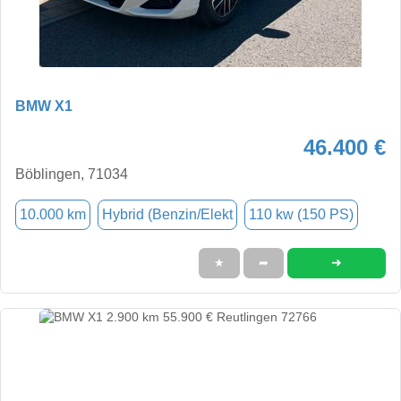
BMW X1
46.400 €
Böblingen, 71034
10.000 km
Hybrid (Benzin/Elekt
110 kw (150 PS)
➜
★
➦