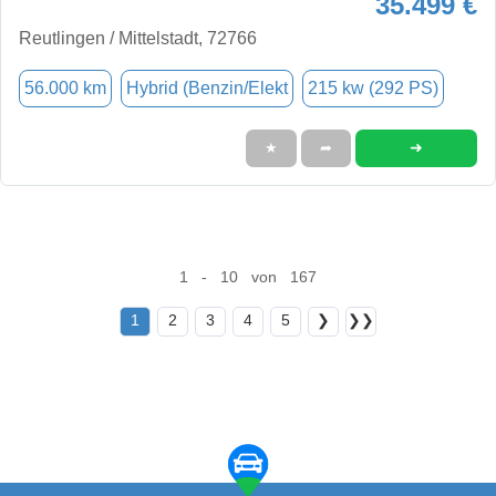
35.499 €
Reutlingen / Mittelstadt, 72766
56.000 km
Hybrid (Benzin/Elekt
215 kw (292 PS)
➜
★
➦
1 - 10 von 167
1
2
3
4
5
❯
❯❯