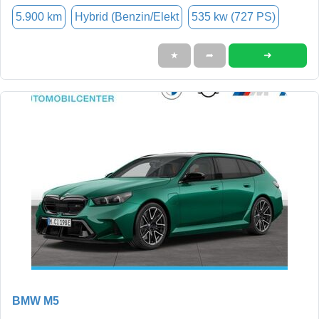
5.900 km
Hybrid (Benzin/Elekt
535 kw (727 PS)
➜
★
➦
BMW M5