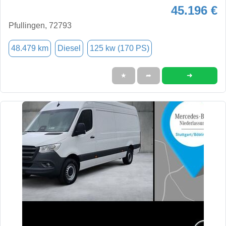
45.196 €
Pfullingen, 72793
48.479 km
Diesel
125 kw (170 PS)
➜
★
➦