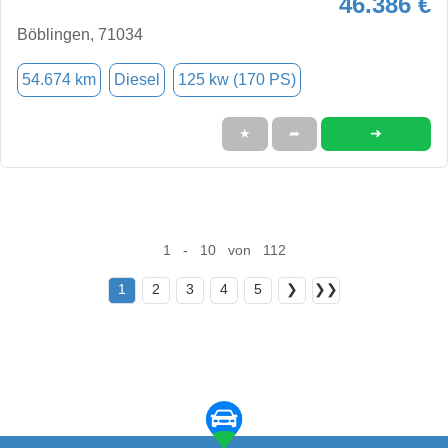
46.386 €
Böblingen, 71034
54.674 km
Diesel
125 kw (170 PS)
➜
★
➦
1 - 10 von 112
1
2
3
4
5
❯
❯❯