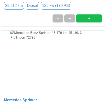
29.912 km
Diesel
125 kw (170 PS)
➜
★
➦
Mercedes Sprinter