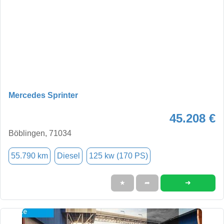
Mercedes Sprinter
45.208 €
Böblingen, 71034
55.790 km
Diesel
125 kw (170 PS)
➜
★
➦