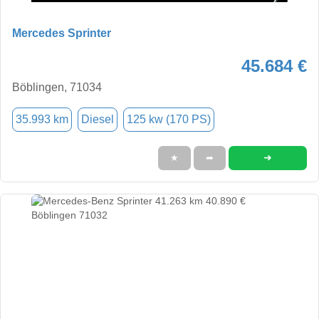
Mercedes Sprinter
45.684 €
Böblingen, 71034
35.993 km
Diesel
125 kw (170 PS)
➜
★
➦