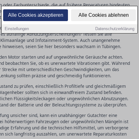
en oder Farbunterschiede, die auf frühere Reparaturen hindeuten
üren, die Motorhaube und den Kofferraum, um die Mechanik zu
Alle Cookies akzeptieren
Alle Cookies ablehnen
erboden, Rost ist hier oft ein Warnzeichen.
der Sitze und des Armaturenbretts achten. Fühlen sich die
Einstellungen
Datenschutzerklärung
 es auffällige Abnutzungserscheinungen? Testen Sie alle
r, Klimaanlage und Infotainment-System. Auch unangenehme
 hinweisen, seien Sie hier besonders wachsam in Tübingen.
e den Motor starten und auf ungewöhnliche Geräusche achten.
nd beobachten Sie, ob es unerwartete Vibrationen gibt. Während
er Strecke mit unterschiedlichen Geschwindigkeiten, um das
enkung sollten präzise und geschmeidig funktionieren.
Zustand zu prüfen, einschließlich Profiltiefe und gleichmäßigem
Wagenheber sollten sich in einwandfreiem Zustand befinden.
lichen Flüssigkeitsleckagen oder ungewöhnlichen Abnutzungen.
ustand der Batterie und der Beleuchtungssysteme zu überprüfen.
üfung unsicher sind, kann ein unabhängiger Gutachter eine
 bei höherwertigen Fahrzeugen oder ungewöhnlichen Mängeln ist
ndige Erfahrung und die technischen Hilfsmittel, um verborgene
nn sich langfristig auszahlen, um unerwartete Reparaturkosten