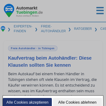
Automarkt
☰
Tuebingen
.de
Autos einfach finden
EXPERTEN-
FREIE-
RATGEBER
C4
❯
❯
❯
❯
FINDEN
AUTOHÄNDLER
Freie Autohändler · in Tübingen
Kaufvertrag beim Autohändler: Diese
Klauseln sollten Sie kennen
Beim Autokauf bei einem freien Händler in
Tübingen stehen oft viele Klauseln im Vertrag, die
Käufer verwirren können. Es ist entscheidend zu
wissen, was im Kaufvertrag enthalten sein muss
und was fehlen darf, um unangenehme
Überraschungen zu vermeiden. Dieser Artikel gibt
Alle Cookies akzeptieren
Alle Cookies ablehnen