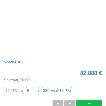
Volvo EX90
82.888 €
Stuttgart, 70190
14.413 km
Elektro
380 kw (517 PS)
➜
★
➦