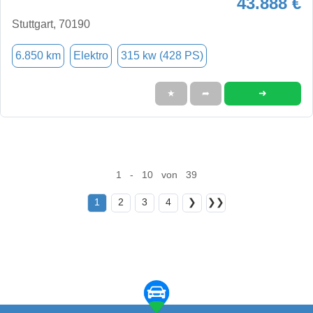
43.888 €
Stuttgart, 70190
6.850 km
Elektro
315 kw (428 PS)
➜
★
➦
1 - 10 von 39
1
2
3
4
❯
❯❯