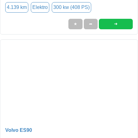
4.139 km
Elektro
300 kw (408 PS)
➜
★
➦
Volvo ES90