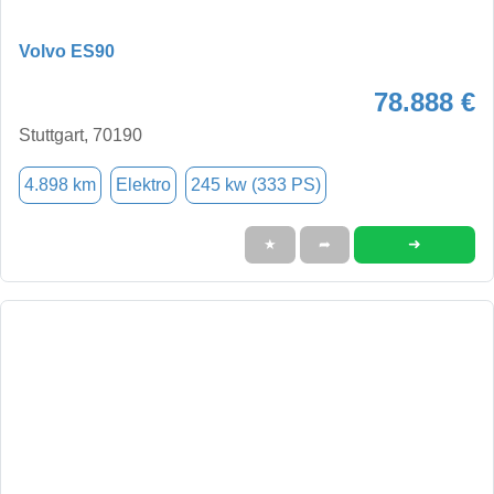
Volvo ES90
78.888 €
Stuttgart, 70190
4.898 km
Elektro
245 kw (333 PS)
➜
★
➦