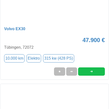
Volvo EX30
47.900 €
Tübingen, 72072
10.000 km
Elektro
315 kw (428 PS)
➜
★
➦