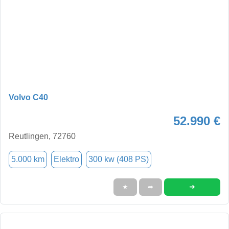
Volvo C40
52.990 €
Reutlingen, 72760
5.000 km
Elektro
300 kw (408 PS)
➜
★
➦