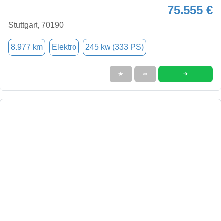
75.555 €
Stuttgart, 70190
8.977 km
Elektro
245 kw (333 PS)
➜
★
➦